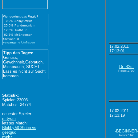
Wer gewinnt das Finale?
0,0%
ShinyArceus
25,0%
Pandemonium
12,5%
Truth136
62,5%
Mr.Enderson
Stimmen: 8
vergangene Umfragen
17.02.2011
17:13:01
Tipp des Tages:
Genuss,
Gewohnheit,Gebrauch,
Missbrauch, SUCHT.
Dr. B3st
Lass es nicht zur Sucht
Posts:1700
kommen.
Statistik:
Spieler: 23003
Matches: 34774
17.02.2011
neuester Spieler:
17:13:19
mrtyom
letztes Match:
BlobbyMCBlobb vs
-BEGINNER
geetgud
Posts:162
mehr...