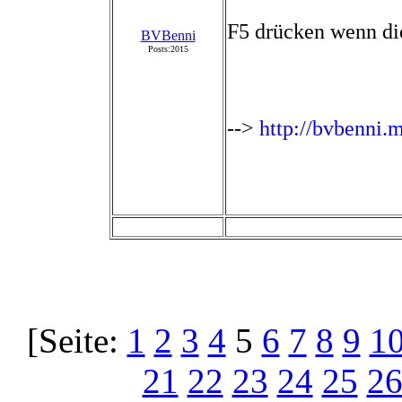
F5 drücken wenn d
BVBenni
Posts:2015
-->
http://bvbenni.
[Seite:
1
2
3
4
5
6
7
8
9
1
21
22
23
24
25
2