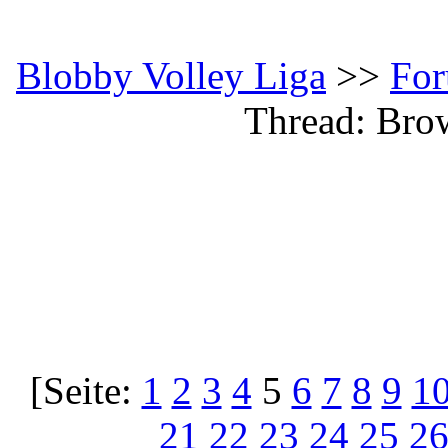
Blobby Volley Liga
>>
Fo
Thread: Bro
[Seite:
1
2
3
4
5
6
7
8
9
1
21
22
23
24
25
2