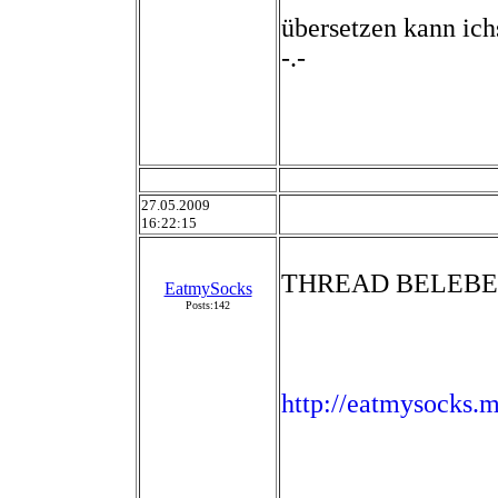
übersetzen kann ichs
-.-
27.05.2009
16:22:15
THREAD BELEB
EatmySocks
Posts:142
http://eatmysocks.