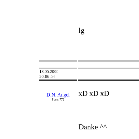
lg
18.05.2009
20:06:54
xD xD xD
D.N. Angel
Posts:772
Danke ^^