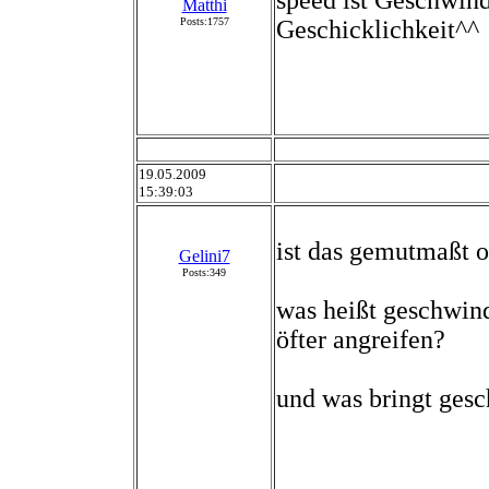
speed ist Geschwind
Matthi
Posts:1757
Geschicklichkeit^^
19.05.2009
15:39:03
ist das gemutmaßt 
Gelini7
Posts:349
was heißt geschwind
öfter angreifen?
und was bringt gesc