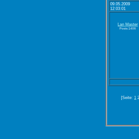
09.05.2009
12:03:01
Lan Master
Posts:1406
[Seite:
1