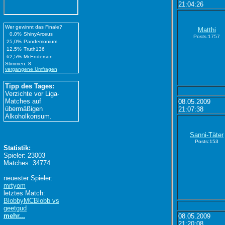
21:04:26
Wer gewinnt das Finale?
Matthi
0,0%
ShinyArceus
Posts:1757
25,0%
Pandemonium
12,5%
Truth136
62,5%
Mr.Enderson
Stimmen: 8
vergangene Umfragen
Tipp des Tages:
Verzichte vor Liga-
Matches auf
08.05.2009
übermäßigen
21:07:38
Alkoholkonsum.
Sanni-Täter
Posts:153
Statistik:
Spieler: 23003
Matches: 34774
neuester Spieler:
mrtyom
letztes Match:
BlobbyMCBlobb vs
geetgud
mehr...
08.05.2009
21:20:08