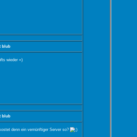
t blub
ufts wieder =)
t blub
stet denn ein vernünftiger Server so?