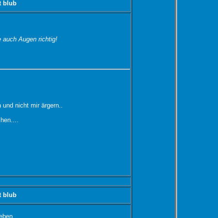
t blub
 auch Augen richtig!
 und nicht mir ärgern..
hen....
t blub
geben