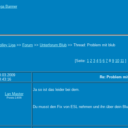
olley Liga
>>
Forum
>>
Unterforum:Blub
>> Thread: Problem mit blub
[Seite:
1
2
3
4
5
6
7
8
9
10
11
]
0.03.2009
Re: Problem mi
8:43:16
Ja so ist das leider bei dem.
Lan Master
Posts:1406
Du musst den Fix von ESL nehmen und ihn über dein Blu