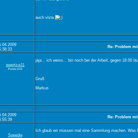
auch vista
5.04.2009
Re: Problem mi
5:38:33
jaja... ich weiss... bin noch bei der Arbeit, gegen 18.00 lä
qwertzui11
Posts:433
Gruß
Markus
5.04.2009
Re: Problem mi
6:55:39
Ich glaub wir müssen mal eine Sammlung machen. Was ko
Speedie