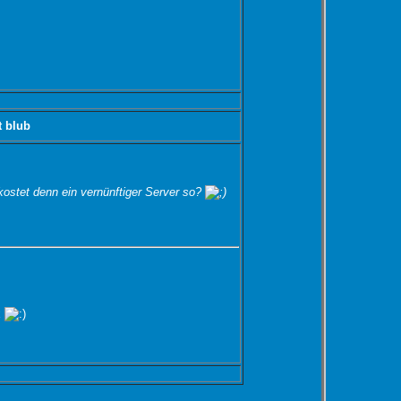
t blub
stet denn ein vernünftiger Server so?
x