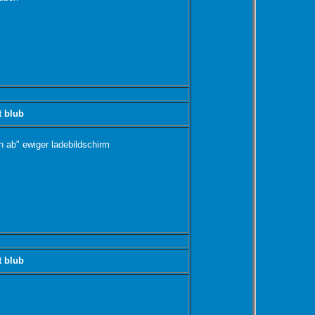
t blub
on ab" ewiger ladebildschirm
t blub