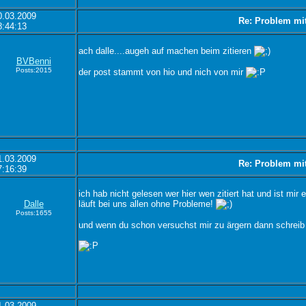
0.03.2009
Re: Problem mi
8:44:13
ach dalle....augeh auf machen beim zitieren
BVBenni
Posts:2015
der post stammt von hio und nich von mir
1.03.2009
Re: Problem mi
7:16:39
ich hab nicht gelesen wer hier wen zitiert hat und ist mir
Dalle
läuft bei uns allen ohne Probleme!
Posts:1655
und wenn du schon versuchst mir zu ärgern dann schreib b
1.03.2009