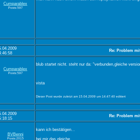
Cumparablex
Posts:597
5.04.2009
Re: Problem mi
4:46:58
blub startet nicht. steht nur da: "verbunden,gleiche versi
Cumparablex
Posts:597
vista
Dieser Post wurde zuletzt am 15.04.2009 um 14:47:40 editiert
5.04.2009
Re: Problem mi
5:18:15
kann ich bestätigen...
BVBenni
Posts:2015
bei mir das gleiche