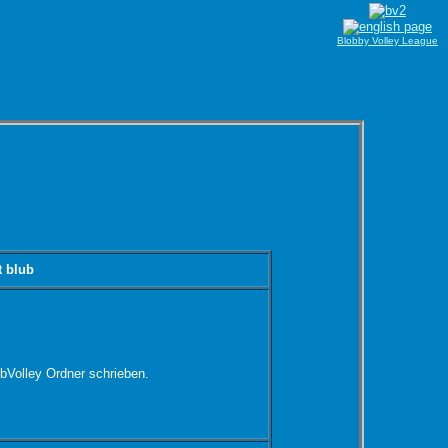
Blobby Volley League
t blub
bVolley Ordner schrieben.