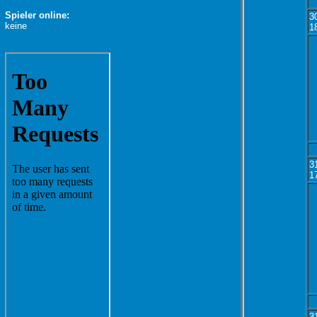
Spieler online:
3
keine
1
3
1
3