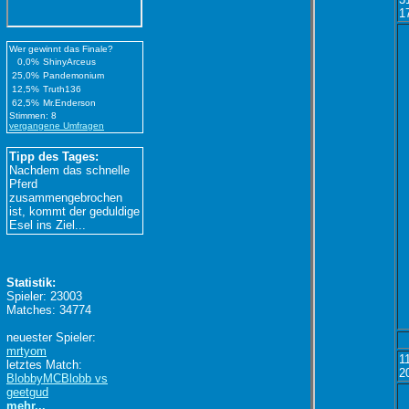
1
Wer gewinnt das Finale?
0,0%
ShinyArceus
25,0%
Pandemonium
12,5%
Truth136
62,5%
Mr.Enderson
Stimmen: 8
vergangene Umfragen
Tipp des Tages:
Nachdem das schnelle
Pferd
zusammengebrochen
ist, kommt der geduldige
Esel ins Ziel...
Statistik:
Spieler: 23003
Matches: 34774
neuester Spieler:
mrtyom
1
letztes Match:
2
BlobbyMCBlobb vs
geetgud
mehr...