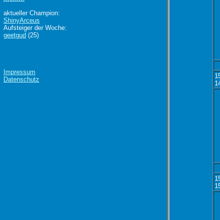
aktueller Champion:
ShinyArceus
Aufsteiger der Woche:
geetgud
(25)
Impressum
1
Datenschutz
1
1
1