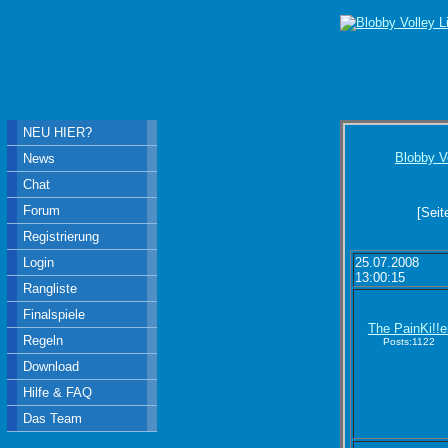
NEU HIER?
Blobby V
News
Chat
Forum
[Seit
Registrierung
Login
25.07.2008
13:00:15
Rangliste
Finalspiele
The PainKi!!e
Regeln
Posts:1122
Download
Hilfe & FAQ
Das Team