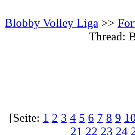
Blobby Volley Liga
>>
Fo
Thread: B
[Seite:
1
2
3
4
5
6
7
8
9
1
21
22
23
24