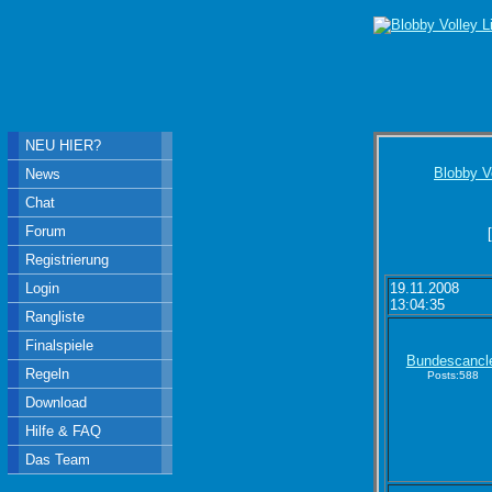
NEU HIER?
Blobby V
News
Chat
Forum
Registrierung
Login
19.11.2008
13:04:35
Rangliste
Finalspiele
Bundescancl
Regeln
Posts:588
Download
Hilfe & FAQ
Das Team