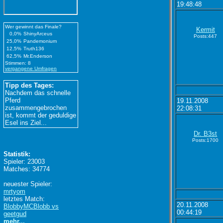
19:48:48
Wer gewinnt das Finale?
Kermit
0,0%
ShinyArceus
Posts:447
25,0%
Pandemonium
12,5%
Truth136
62,5%
Mr.Enderson
Stimmen: 8
vergangene Umfragen
Tipp des Tages:
Nachdem das schnelle
Pferd
19.11.2008
zusammengebrochen
22:08:31
ist, kommt der geduldige
Esel ins Ziel...
Dr. B3st
Posts:1700
Statistik:
Spieler: 23003
Matches: 34774
neuester Spieler:
mrtyom
letztes Match:
20.11.2008
BlobbyMCBlobb vs
00:44:19
geetgud
mehr...