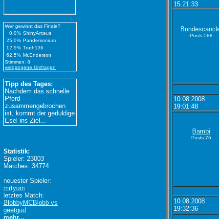
15:21:33
Wer gewinnt das Finale?
Bundescancl
0,0%
ShinyArceus
Posts:588
25,0%
Pandemonium
12,5%
Truth136
62,5%
Mr.Enderson
Stimmen: 8
vergangene Umfragen
Tipp des Tages:
Nachdem das schnelle
Pferd
10.08.2008
zusammengebrochen
19:01:48
ist, kommt der geduldige
Esel ins Ziel...
Bambi
Posts:76
Statistik:
Spieler: 23003
Matches: 34774
neuester Spieler:
mrtyom
letztes Match:
10.08.2008
BlobbyMCBlobb vs
19:32:36
geetgud
mehr...