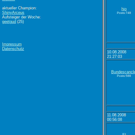
aktueller Champion:
hio
ShinyArceus
Posts:748
Aufsteiger der Woche:
geetgud
(25)
Impressum
Datenschutz
10.08.2008
21:27:03
Bundescancl
Posts:588
11.08.2008
00:56:08
El