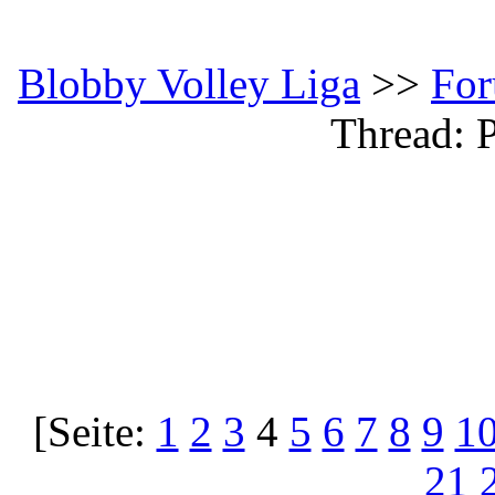
Blobby Volley Liga
>>
Fo
Thread: 
[Seite:
1
2
3
4
5
6
7
8
9
1
21