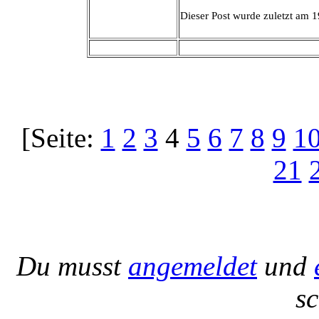
Dieser Post wurde zuletzt am 1
[Seite:
1
2
3
4
5
6
7
8
9
1
21
Du musst
angemeldet
und
s