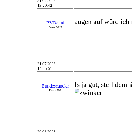
31.07.2008
13:29:42
augen auf würd ich
BVBenni
Posts:2015
31.07.2008
14:55:51
Is ja gut, stell dem
Bundescancler
Posts:588
29.08.2008