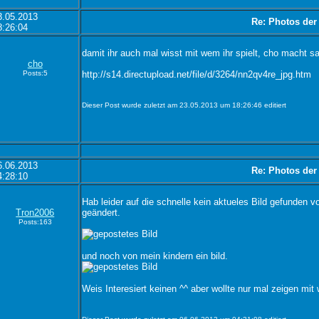
3.05.2013
Re: Photos der
8:26:04
damit ihr auch mal wisst mit wem ihr spielt, cho macht sa
cho
Posts:5
http://s14.directupload.net/file/d/3264/nn2qv4re_jpg.htm
Dieser Post wurde zuletzt am 23.05.2013 um 18:26:46 editiert
6.06.2013
Re: Photos der
4:28:10
Hab leider auf die schnelle kein aktueles Bild gefunden v
Tron2006
geändert.
Posts:163
und noch von mein kindern ein bild.
Weis Interesiert keinen ^^ aber wollte nur mal zeigen mit