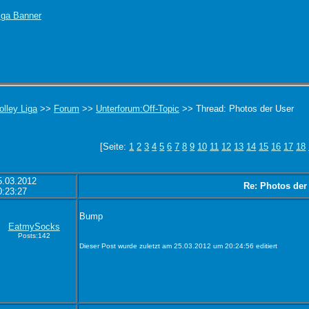
olley Liga
>>
Forum
>>
Unterforum:Off-Topic
>> Thread: Photos der User
[Seite:
1
2
3
4
5
6
7
8
9
10
11
12
13
14
15
16
17
18
5.03.2012
Re: Photos der
0:23:27
Bump
EatmySocks
Posts:142
Dieser Post wurde zuletzt am 25.03.2012 um 20:24:56 editiert