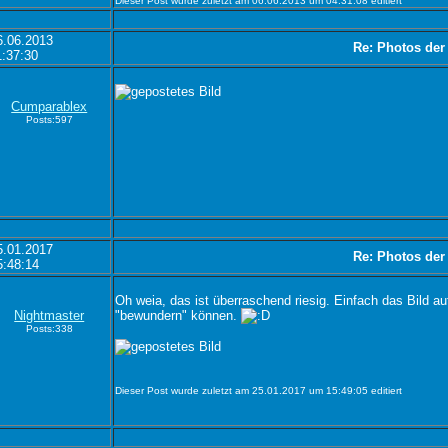
Dieser Post wurde zuletzt am 06.06.2013 um 04:31:08 editiert
6.06.2013
Re: Photos der
1:37:30
Cumparablex
Posts:597
5.01.2017
Re: Photos der
5:48:14
Oh weia, das ist überraschend riesig. Einfach das Bild a
Nightmaster
"bewundern" können.
Posts:338
Dieser Post wurde zuletzt am 25.01.2017 um 15:49:05 editiert