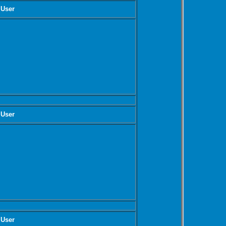
 User
 User
 User