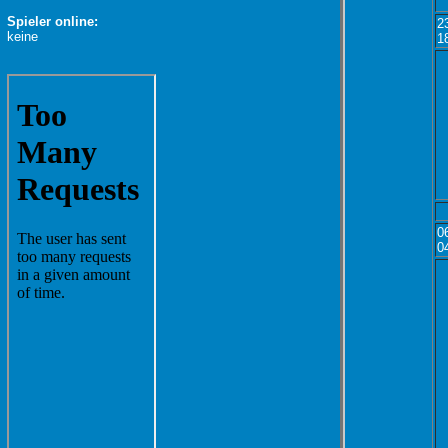
Spieler online:
2
keine
1
0
0