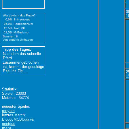
0
Wer gewinnt das Finale?
1
0,0%
ShinyArceus
25,0%
Pandemonium
12,5%
Truth136
62,5%
Mr.Enderson
Stimmen: 8
vergangene Umfragen
Tipp des Tages:
Nachdem das schnelle
Pferd
zusammengebrochen
ist, kommt der geduldige
Esel ins Ziel...
2
1
Statistik:
Spieler: 23003
Matches: 34774
neuester Spieler:
mrtyom
letztes Match:
BlobbyMCBlobb vs
geetgud
mehr...