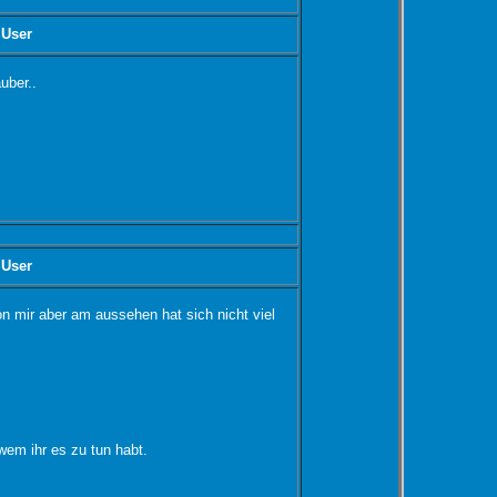
 User
uber..
 User
on mir aber am aussehen hat sich nicht viel
 wem ihr es zu tun habt.