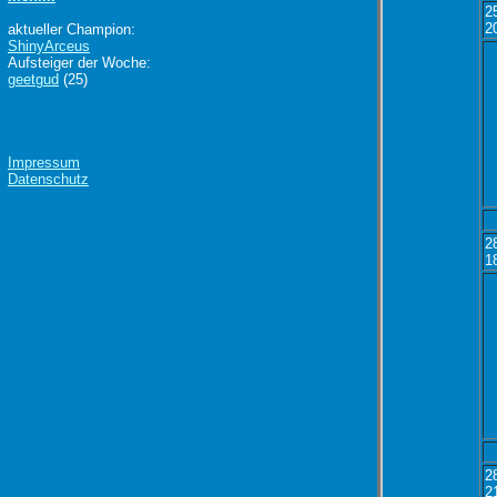
2
2
aktueller Champion:
ShinyArceus
Aufsteiger der Woche:
geetgud
(25)
Impressum
Datenschutz
2
1
2
2