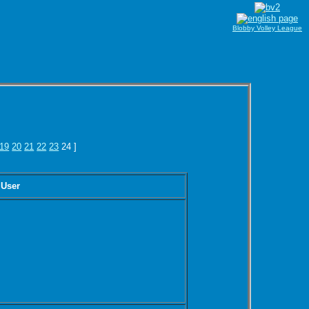
Blobby Volley League
19
20
21
22
23
24 ]
 User