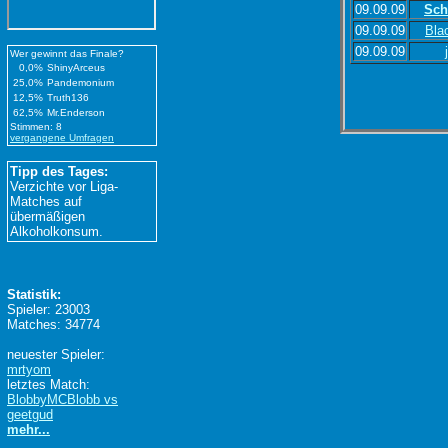
09.09.09
Sch
09.09.09
Bla
09.09.09
Wer gewinnt das Finale?
0,0%
ShinyArceus
25,0%
Pandemonium
12,5%
Truth136
62,5%
Mr.Enderson
Stimmen: 8
vergangene Umfragen
Tipp des Tages:
Verzichte vor Liga-
Matches auf
übermäßigen
Alkoholkonsum.
Statistik:
Spieler: 23003
Matches: 34774
neuester Spieler:
mrtyom
letztes Match:
BlobbyMCBlobb vs
geetgud
mehr...