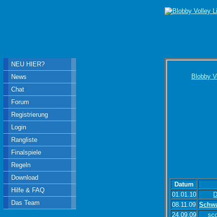
NEU HIER?
Blobby V
News
Chat
Forum
Registrierung
Login
Rangliste
Finalspiele
Regeln
Download
Datum
Hilfe & FAQ
01.01.10
Das Team
08.11.09
Schw
24.09.09
sc