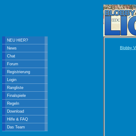
NEU HIER?
Blobby V
News
Chat
Forum
Registrierung
Login
Rangliste
Finalspiele
Regeln
Download
Hilfe & FAQ
Das Team