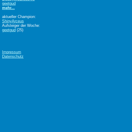
geetgud
mehr...
aktueller Champion:
ShinyArceus
Aufsteiger der Woche:
geetgud
(25)
Impressum
Datenschutz