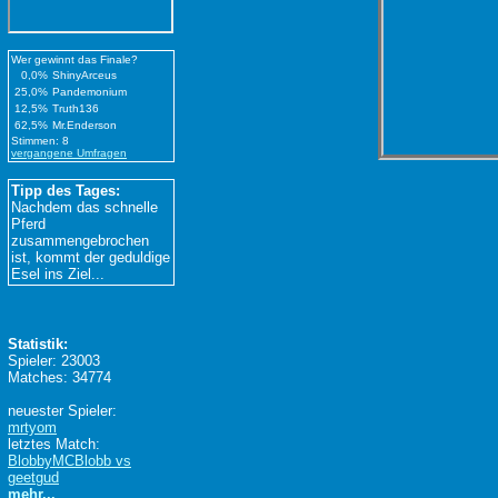
Wer gewinnt das Finale?
0,0%
ShinyArceus
25,0%
Pandemonium
12,5%
Truth136
62,5%
Mr.Enderson
Stimmen: 8
vergangene Umfragen
Tipp des Tages:
Nachdem das schnelle
Pferd
zusammengebrochen
ist, kommt der geduldige
Esel ins Ziel...
Statistik:
Spieler: 23003
Matches: 34774
neuester Spieler:
mrtyom
letztes Match:
BlobbyMCBlobb vs
geetgud
mehr...