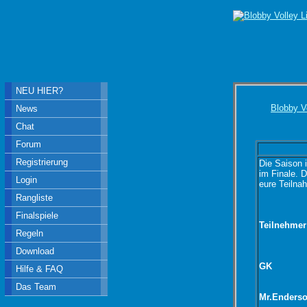
NEU HIER?
Blobby V
News
Chat
Forum
Registrierung
Die Saison 
im Finale. 
Login
eure Teilna
Rangliste
Finalspiele
Teilnehmer
Regeln
Download
GK
Hilfe & FAQ
Das Team
Mr.Enders