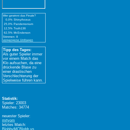
Wer gewinnt das Finale?
0,0%
ShinyArceus
25,0%
Pandemonium
12,5%
Truth136
62,5%
Mr.Enderson
Stimmen: 8
vergangene Umfragen
Tipp des Tages:
Als guter Spieler immer
vor einem Match das
Klo aufsuchen, da eine
drückende Blase zu
einer drastischen
Verschlechterung der
Spielweise führen kann.
Statistik:
Spieler: 23003
Matches: 34774
neuester Spieler:
mrtyom
letztes Match:
BlobbyMCBlobb vs