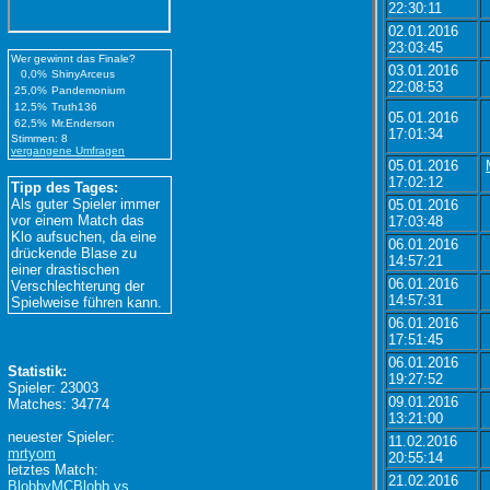
22:30:11
02.01.2016
23:03:45
Wer gewinnt das Finale?
03.01.2016
0,0%
ShinyArceus
22:08:53
25,0%
Pandemonium
12,5%
Truth136
05.01.2016
62,5%
Mr.Enderson
17:01:34
Stimmen: 8
vergangene Umfragen
05.01.2016
17:02:12
Tipp des Tages:
Als guter Spieler immer
05.01.2016
vor einem Match das
17:03:48
Klo aufsuchen, da eine
06.01.2016
drückende Blase zu
14:57:21
einer drastischen
06.01.2016
Verschlechterung der
14:57:31
Spielweise führen kann.
06.01.2016
17:51:45
06.01.2016
Statistik:
19:27:52
Spieler: 23003
09.01.2016
Matches: 34774
13:21:00
neuester Spieler:
11.02.2016
mrtyom
20:55:14
letztes Match:
21.02.2016
BlobbyMCBlobb vs