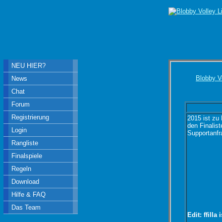
NEU HIER?
Blobby V
News
Chat
Forum
Registrierung
2015 ist zu
den Finalist
Login
Supportanfr
Rangliste
Finalspiele
Regeln
Download
Hilfe & FAQ
Das Team
Edit: ffill