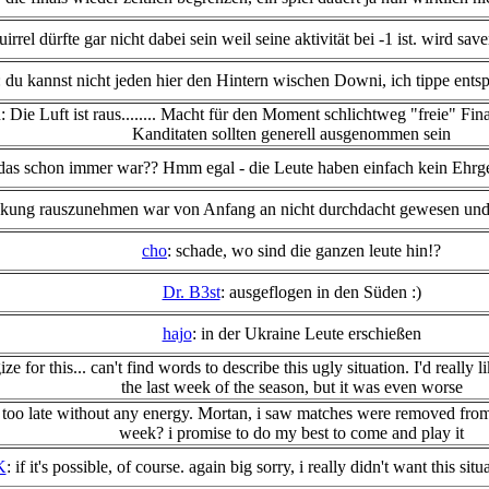
uirrel dürfte gar nicht dabei sein weil seine aktivität bei -1 ist. wird sav
: du kannst nicht jeden hier den Hintern wischen Downi, ich tippe ents
ie Luft ist raus........ Macht für den Moment schlichtweg "freie" Final
Kanditaten sollten generell ausgenommen sein
das schon immer war?? Hmm egal - die Leute haben einfach kein Ehrgef
nkung rauszunehmen war von Anfang an nicht durchdacht gewesen und jet
cho
: schade, wo sind die ganzen leute hin!?
Dr. B3st
: ausgeflogen in den Süden :)
hajo
: in der Ukraine Leute erschießen
 for this... can't find words to describe this ugly situation. I'd really l
the last week of the season, but it was even worse
oo late without any energy. Mortan, i saw matches were removed from per
week? i promise to do my best to come and play it
K
: if it's possible, of course. again big sorry, i really didn't want this sit