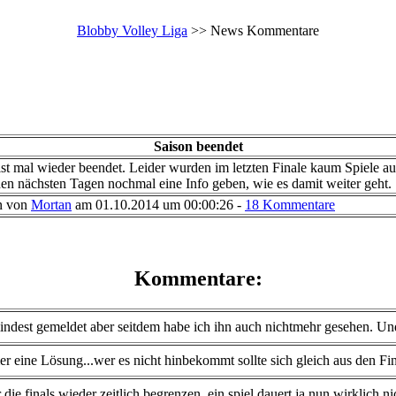
Blobby Volley Liga
>> News Kommentare
Saison beendet
ist mal wieder beendet. Leider wurden im letzten Finale kaum Spiele au
den nächsten Tagen nochmal eine Info geben, wie es damit weiter geht.
n von
Mortan
am 01.10.2014 um 00:00:26 -
18 Kommentare
Kommentare:
indest gemeldet aber seitdem habe ich ihn auch nichtmehr gesehen. Und 
mer eine Lösung...wer es nicht hinbekommt sollte sich gleich aus den Fi
r die finals wieder zeitlich begrenzen, ein spiel dauert ja nun wirklich ni