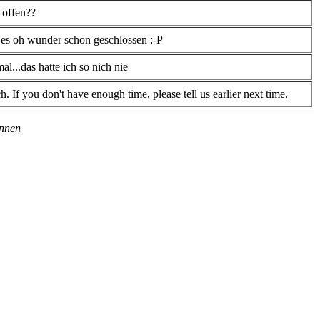
t offen??
at es oh wunder schon geschlossen :-P
l...das hatte ich so nich nie
. If you don't have enough time, please tell us earlier next time.
önnen