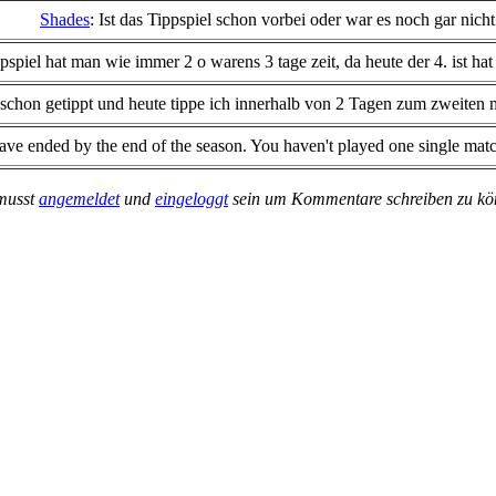
Shades
: Ist das Tippspiel schon vorbei oder war es noch gar nich
ippspiel hat man wie immer 2 o warens 3 tage zeit, da heute der 4. ist h
e schon getippt und heute tippe ich innerhalb von 2 Tagen zum zweiten ma
have ended by the end of the season. You haven't played one single match
musst
angemeldet
und
eingeloggt
sein um Kommentare schreiben zu k