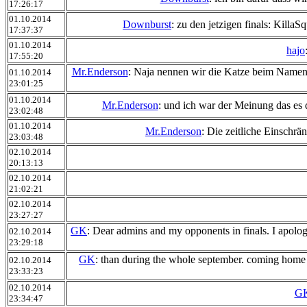
17:26:17
01.10.2014
Downburst
: zu den jetzigen finals: KillaSq
17:37:37
01.10.2014
hajo
17:55:20
Mr.Enderson
: Naja nennen wir die Katze beim Namen: D
01.10.2014
23:01:25
01.10.2014
Mr.Enderson
: und ich war der Meinung das es 
23:02:48
01.10.2014
Mr.Enderson
: Die zeitliche Einschrä
23:03:48
02.10.2014
20:13:13
02.10.2014
21:02:21
02.10.2014
23:27:27
GK
: Dear admins and my opponents in finals. I apologize
02.10.2014
23:29:18
GK
: than during the whole september. coming home t
02.10.2014
23:33:23
02.10.2014
G
23:34:47