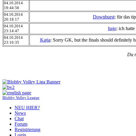
04.10.2014
19:44:56
04.10.2014
Downburst
: für das t
20:18:17
04.10.2014
hajo
: ich hatt
23:14:47
04.10.2014
Katja
: Sorry GK, but the finals should definitely 
23:16:35
Du 
Blobby Volley League
NEU HIER?
News
Chat
Forum
Registrierung
Login