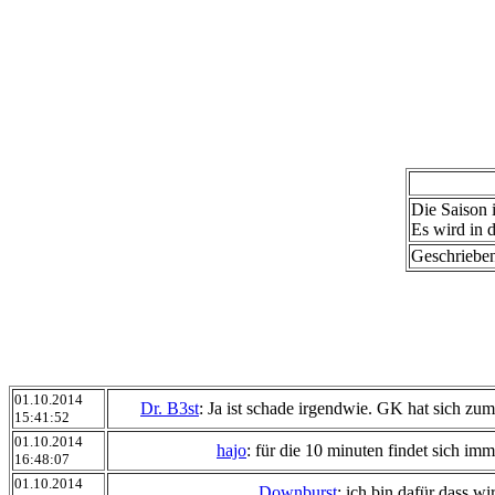
Die Saison 
Es wird in 
Geschriebe
01.10.2014
Dr. B3st
: Ja ist schade irgendwie. GK hat sich zum
15:41:52
01.10.2014
hajo
: für die 10 minuten findet sich im
16:48:07
01.10.2014
Downburst
: ich bin dafür dass wi