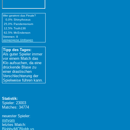
Wer gewinnt das Finale?
0,0%
ShinyArceus
25,0%
Pandemonium
12,5%
Truth136
62,5%
Mr.Enderson
Stimmen: 8
vergangene Umfragen
Tipp des Tages:
Als guter Spieler immer
vor einem Match das
Klo aufsuchen, da eine
drückende Blase zu
einer drastischen
Verschlechterung der
Spielweise führen kann.
Statistik:
Spieler: 23003
Matches: 34774
neuester Spieler:
mrtyom
letztes Match:
BlobbyMCBlobb vs