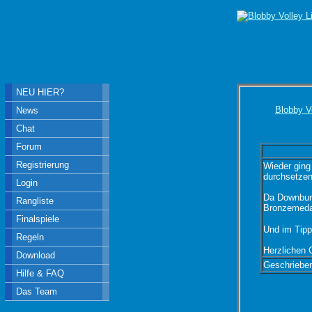
NEU HIER?
Blobby V
News
Chat
Forum
Registrierung
Wieder gin
durchsetzen
Login
Da Downburst
Rangliste
Bronzemedai
Finalspiele
Und im Tipp
Regeln
Herzlichen 
Download
Geschriebe
Hilfe & FAQ
Das Team