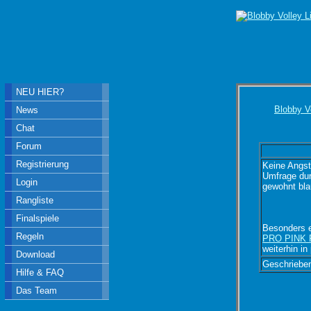
NEU HIER?
Blobby V
News
Chat
Forum
Registrierung
Keine Angst
Umfrage durc
Login
gewohnt bla
Rangliste
Finalspiele
Besonders e
Regeln
PRO PINK P
weiterhin in
Download
Geschriebe
Hilfe & FAQ
Das Team