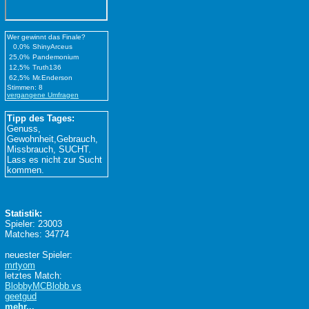
Wer gewinnt das Finale?
0,0%
ShinyArceus
25,0%
Pandemonium
12,5%
Truth136
62,5%
Mr.Enderson
Stimmen: 8
vergangene Umfragen
Tipp des Tages:
Genuss,
Gewohnheit,Gebrauch,
Missbrauch, SUCHT.
Lass es nicht zur Sucht
kommen.
Statistik:
Spieler: 23003
Matches: 34774
neuester Spieler:
mrtyom
letztes Match:
BlobbyMCBlobb vs
geetgud
mehr...