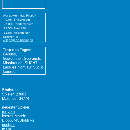
Wer gewinnt das Finale?
0,0%
ShinyArceus
25,0%
Pandemonium
12,5%
Truth136
62,5%
Mr.Enderson
Stimmen: 8
vergangene Umfragen
Tipp des Tages:
Genuss,
Gewohnheit,Gebrauch,
Missbrauch, SUCHT.
Lass es nicht zur Sucht
kommen.
Statistik:
Spieler: 23003
Matches: 34774
neuester Spieler:
mrtyom
letztes Match:
BlobbyMCBlobb vs
geetgud
mehr...