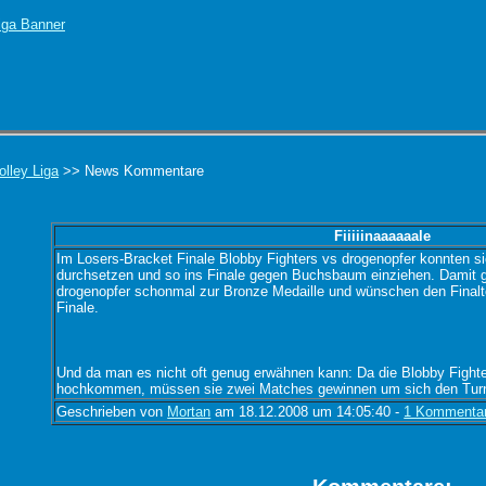
olley Liga
>> News Kommentare
Fiiiiinaaaaaale
Im Losers-Bracket Finale Blobby Fighters vs drogenopfer konnten si
durchsetzen und so ins Finale gegen Buchsbaum einziehen. Damit g
drogenopfer schonmal zur Bronze Medaille und wünschen den Finalt
Finale.
Und da man es nicht oft genug erwähnen kann: Da die Blobby Fight
hochkommen, müssen sie zwei Matches gewinnen um sich den Turni
Geschrieben von
Mortan
am 18.12.2008 um 14:05:40 -
1 Kommenta