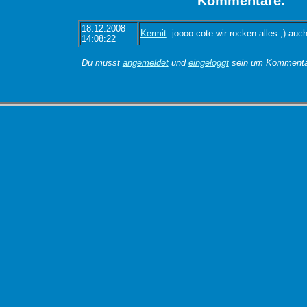
Kommentare:
18.12.2008
Kermit
: joooo cote wir rocken alles ;) auch
14:08:22
Du musst
angemeldet
und
eingeloggt
sein um Kommentar