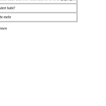
dert habt?
cht mehr
önnen