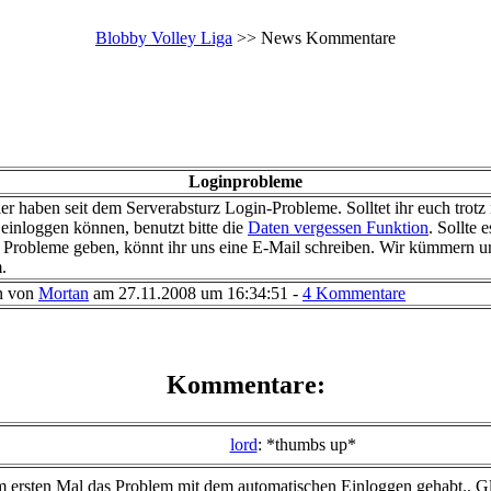
Blobby Volley Liga
>> News Kommentare
Loginprobleme
er haben seit dem Serverabsturz Login-Probleme. Solltet ihr euch trotz 
 einloggen können, benutzt bitte die
Daten vergessen Funktion
. Sollte 
Probleme geben, könnt ihr uns eine E-Mail schreiben. Wir kümmern 
.
n von
Mortan
am 27.11.2008 um 16:34:51 -
4 Kommentare
Kommentare:
lord
: *thumbs up*
m ersten Mal das Problem mit dem automatischen Einloggen gehabt.. Gl