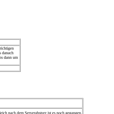
richtigen
es danach
uns dann um
eich nach dem Serverabsturz ist es noch gegangen.