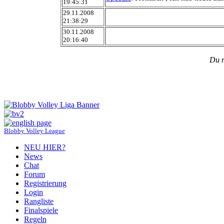
19:45:31
29.11.2008
21:38:29
30.11.2008
20:16:40
Du 
Blobby Volley League
NEU HIER?
News
Chat
Forum
Registrierung
Login
Rangliste
Finalspiele
Regeln