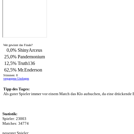
Wer gewinnt das Finale?
0,0%
ShinyArceus
25,0%
Pandemonium
12,5%
Truth136
62,5%
Mr.Enderson
Stimmen: 8
vergangene Umfragen
Tipp des Tages:
Als guter Spieler immer vor einem Match das Klo aufsuchen, da eine drückende B
Statistik:
Spieler: 23003
Matches: 34774
neuester Spieler: