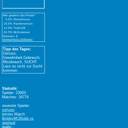
Wer gewinnt das Finale?
0,0%
ShinyArceus
25,0%
Pandemonium
12,5%
Truth136
62,5%
Mr.Enderson
Stimmen: 8
vergangene Umfragen
Tipp des Tages:
Genuss,
Gewohnheit,Gebrauch,
Missbrauch, SUCHT.
Lass es nicht zur Sucht
kommen.
Statistik:
Spieler: 23003
Matches: 34774
neuester Spieler:
mrtyom
letztes Match:
BlobbyMCBlobb vs
geetgud
mehr...