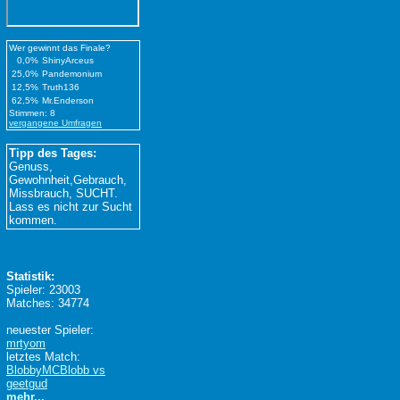
Wer gewinnt das Finale?
0,0%
ShinyArceus
25,0%
Pandemonium
12,5%
Truth136
62,5%
Mr.Enderson
Stimmen: 8
vergangene Umfragen
Tipp des Tages:
Genuss,
Gewohnheit,Gebrauch,
Missbrauch, SUCHT.
Lass es nicht zur Sucht
kommen.
Statistik:
Spieler: 23003
Matches: 34774
neuester Spieler:
mrtyom
letztes Match:
BlobbyMCBlobb vs
geetgud
mehr...