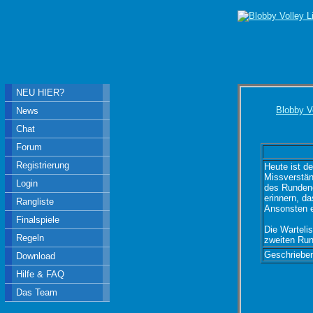
NEU HIER?
Blobby V
News
Chat
Forum
Registrierung
Heute ist d
Missverstän
Login
des Rundene
erinnern, d
Rangliste
Ansonsten er
Finalspiele
Die Wartelis
Regeln
zweiten Run
Geschriebe
Download
Hilfe & FAQ
Das Team