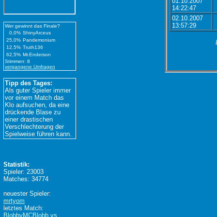
01.10.2007
14:22:47
02.10.2007
13:57:29
Wer gewinnt das Finale?
0,0%
ShinyArceus
25,0%
Pandemonium
12,5%
Truth136
62,5%
Mr.Enderson
Stimmen: 8
vergangene Umfragen
Tipp des Tages:
Als guter Spieler immer
vor einem Match das
Klo aufsuchen, da eine
drückende Blase zu
einer drastischen
Verschlechterung der
Spielweise führen kann.
Statistik:
Spieler: 23003
Matches: 34774
neuester Spieler:
mrtyom
letztes Match:
BlobbyMCBlobb vs