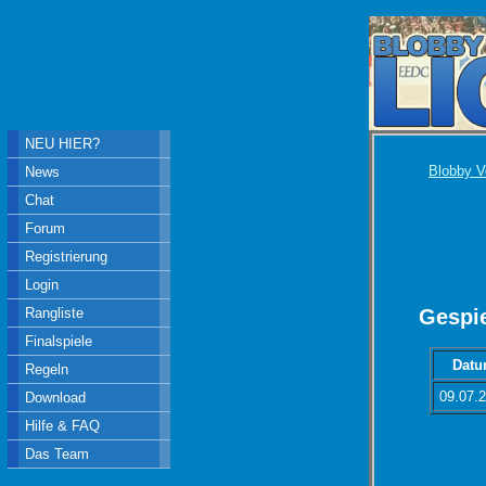
NEU HIER?
Blobby V
News
Chat
Forum
Registrierung
Login
Rangliste
Gespie
Finalspiele
Dat
Regeln
09.07.
Download
Hilfe & FAQ
Das Team