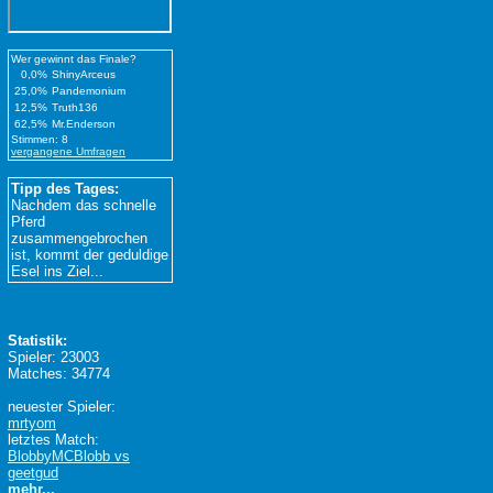
Wer gewinnt das Finale?
0,0%
ShinyArceus
25,0%
Pandemonium
12,5%
Truth136
62,5%
Mr.Enderson
Stimmen: 8
vergangene Umfragen
Tipp des Tages:
Nachdem das schnelle
Pferd
zusammengebrochen
ist, kommt der geduldige
Esel ins Ziel...
Statistik:
Spieler: 23003
Matches: 34774
neuester Spieler:
mrtyom
letztes Match:
BlobbyMCBlobb vs
geetgud
mehr...