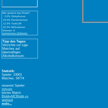
Wer gewinnt das Finale?
0,0%
ShinyArceus
25,0%
Pandemonium
12,5%
Truth136
62,5%
Mr.Enderson
Stimmen: 8
vergangene Umfragen
Tipp des Tages:
Verzichte vor Liga-
Matches auf
übermäßigen
Alkoholkonsum.
Statistik:
Spieler: 23003
Matches: 34774
neuester Spieler:
mrtyom
letztes Match:
BlobbyMCBlobb vs
geetgud
mehr...