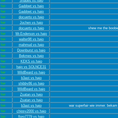
fair
Shades vs hajo
fair
Gaddget vs hajo
fair
Gaddget vs hajo
fair
docuerto vs hajo
fair
Jochen vs hajo
fair
docuerto vs hajo
shew me the boobies
fair
Mr.Enderson vs hajo
fair
walter98 vs hajo
fair
mahmud vs hajo
fair
Downburst vs hajo
fair
Bekmes vs hajo
fair
KEKS vs hajo
fair
hajo vs SOLNCE31
fair
WildBeard vs hajo
fair
b3ast vs hajo
fair
shibby86 vs hajo
fair
WildBeard vs hajo
fair
Zsatan vs hajo
fair
Zsatan vs hajo
fair
b3ast vs hajo
war superfair wie immer. bekam 3
fair
chipsy2000 vs hajo
fair
floro7779 vs hajo