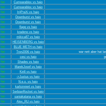
fair
Cumparablex vs hajo
fair
Cumparablex vs hajo
fair
In)PraXi vs hajo
fair
Downburst vs hajo
fair
Downburst vs hajo
fair
flagg vs hajo
fair
kradeno vs hajo
fair
mikica87 vs hajo
fair
HEISENBERG vs hajo
fair
BLUE METH vs hajo
fair
Tron2006 vs hajo
war nett aber hat la
fair
cesi vs hajo
g
fair
Shades vs hajo
fair
MarekJosef vs hajo
fair
Kirill vs hajo
fair
->Justus vs hajo
fair
N.e.o. vs hajo
fair
karlsinniert vs hajo
fair
SerbianRocket vs hajo
fair
saniakatana vs hajo
fair
Alex_RU vs hajo