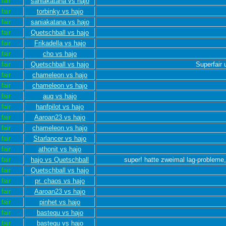
fair
saniakatana vs hajo
fair
torbinky vs hajo
fair
saniakatana vs hajo
fair
Quetschball vs hajo
fair
Frikadella vs hajo
fair
cho vs hajo
fair
Quetschball vs hajo
Superfair 
fair
chameleon vs hajo
fair
chameleon vs hajo
fair
auq vs hajo
fair
hanfpilot vs hajo
fair
Aaroan23 vs hajo
fair
chameleon vs hajo
fair
Starlancer vs hajo
fair
athonit vs hajo
fair
hajo vs Quetschball
super! hatte zweimal lag-probleme
fair
Quetschball vs hajo
fair
pr. chaos vs hajo
fair
Aaroan23 vs hajo
fair
pinhet vs hajo
fair
bastequ vs hajo
fair
bastequ vs hajo