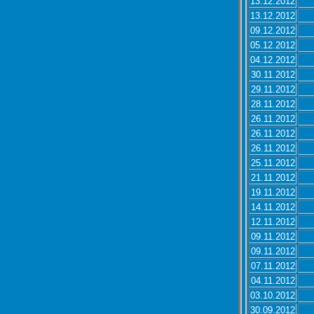
13.12.2012
13.12.2012
09.12.2012
05.12.2012
04.12.2012
30.11.2012
29.11.2012
28.11.2012
26.11.2012
26.11.2012
26.11.2012
25.11.2012
21.11.2012
19.11.2012
14.11.2012
12.11.2012
09.11.2012
09.11.2012
07.11.2012
04.11.2012
03.10.2012
30.09.2012