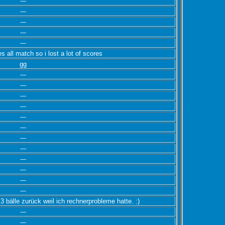
---
---
---
---
---
 all match so i lost a lot of scores
gg
---
---
---
---
---
---
---
---
---
---
---
---
 bälle zurück weil ich rechnerprobleme hatte. :)
---
---