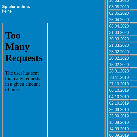
16.05.2020
Spieler online:
03.05.2020
keine
02.05.2020
25.04.2020
08.04.2020
31.03.2020
30.03.2020
21.03.2020
23.02.2020
20.02.2020
15.02.2020
28.01.2020
28.11.2019
27.10.2019
06.10.2019
04.10.2019
02.10.2019
26.09.2019
25.09.2019
15.09.2019
14.09.2019
08.09.2019