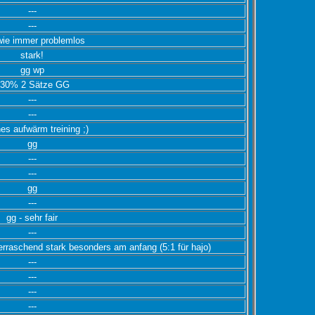
---
---
 wie immer problemlos
stark!
gg wp
30% 2 Sätze GG
---
---
es aufwärm treining ;)
gg
---
---
gg
---
gg - sehr fair
---
erraschend stark besonders am anfang (5:1 für hajo)
---
---
---
---