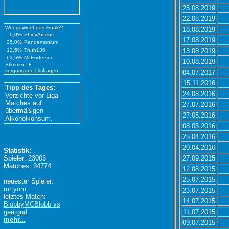
25.08.2019
22.08.2019
Wer gewinnt das Finale?
18.08.2019
0,0%
ShinyArceus
17.08.2019
25,0%
Pandemonium
12,5%
Truth136
13.08.2019
62,5%
Mr.Enderson
10.08.2019
Stimmen: 8
vergangene Umfragen
04.07.2017
15.11.2016
Tipp des Tages:
24.08.2016
Verzichte vor Liga-
Matches auf
27.07.2016
übermäßigen
27.05.2016
Alkoholkonsum.
08.05.2016
25.04.2016
20.04.2016
Statistik:
Spieler: 23003
27.09.2015
Matches: 34774
12.08.2015
25.07.2015
neuester Spieler:
mrtyom
23.07.2015
letztes Match:
14.07.2015
BlobbyMCBlobb vs
geetgud
11.07.2015
mehr...
09.07.2015