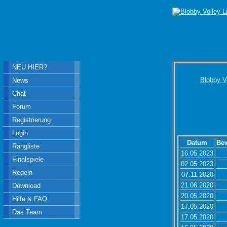
NEU HIER?
Blobby V
News
Chat
Forum
Registrierung
Login
Datum
Be
Rangliste
16.05.2023
Finalspiele
02.05.2023
Regeln
07.11.2020
21.06.2020
Download
20.05.2020
Hilfe & FAQ
17.05.2020
Das Team
17.05.2020