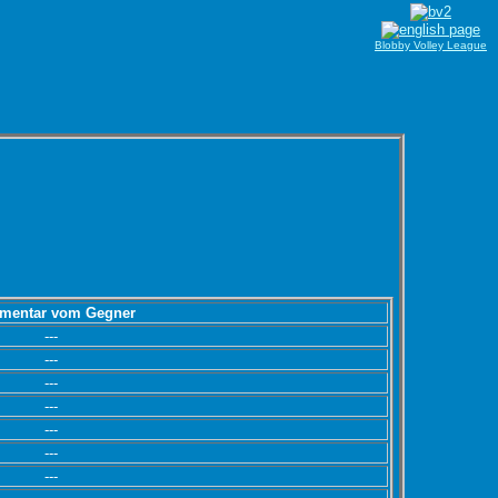
Blobby Volley League
mentar vom Gegner
---
---
---
---
---
---
---