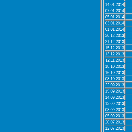
14.01.2014
07.01.2014
05.01.2014
03.01.2014
01.01.2014
30.12.2013
21.12.2013
15.12.2013
13.12.2013
12.11.2013
18.10.2013
16.10.2013
08.10.2013
22.09.2013
15.09.2013
14.09.2013
13.09.2013
08.09.2013
05.09.2013
20.07.2013
12.07.2013