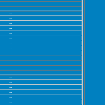
---
---
---
---
---
---
---
---
---
---
---
---
---
---
---
---
---
---
---
---
---