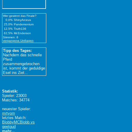
Wer gewinnt das Finale?
0,0%
ShinyArceus
25,0%
Pandemonium
12,5%
Truth136
62,5%
Mr.Enderson
Stimmen: 8
vergangene Umfragen
Tipp des Tages:
Nachdem das schnelle
Pferd
zusammengebrochen
ist, kommt der geduldige
Esel ins Ziel...
Statistik:
Spieler: 23003
Matches: 34774
neuester Spieler:
mrtyom
letztes Match:
BlobbyMCBlobb vs
geetgud
mehr...