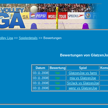
olley Liga
>>
Spielerdetails
>> Bewertungen
Bewertungen von GlatzenJo
Datum
Bewertung
Spiel
Komm
03.11.2008
fair
GlatzenJoe vs farmi
03.11.2008
fair
mia vs GlatzenJoe
03.11.2008
fair
SirJack vs GlatzenJoe
03.11.2008
fair
wenz vs GlatzenJoe