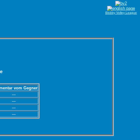
Blobby Volley League
e
entar vom Gegner
---
---
---
---