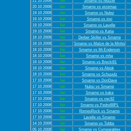
21.10.2008
fair
Smamp vs reutzel
20.10.2008
fair
Smamp vs przemas
19.10.2008
fair
Smamp vs Nubsi
19.10.2008
fair
Smamp vs invi
19.10.2008
fair
Smamp vs Lavelle
19.10.2008
fair
Smamp vs Katja
18.10.2008
fair
Derber Skiller vs Smamp
18.10.2008
fair
Smamp vs Matze de la Minho
18.10.2008
fair
Smamp vs Mr.Enderson
18.10.2008
fair
Smamp vs mha
18.10.2008
fair
Smamp vs Brecki91
18.10.2008
fair
Smamp vs Abiok
18.10.2008
fair
Smamp vs Schuuulz
17.10.2008
fair
Smamp vs DonDave
17.10.2008
fair
Nubsi vs Smamp
17.10.2008
fair
Smamp vs kaka
17.10.2008
fair
Smamp vs ngc92
17.10.2008
fair
Smamp vs Pedro88PL
17.10.2008
fair
RomeoRock vs Smamp
17.10.2008
fair
Lavelle vs Smamp
14.10.2008
fair
Smamp vs Tobbs
05.10.2008
fair
Smamp vs Cumparablex