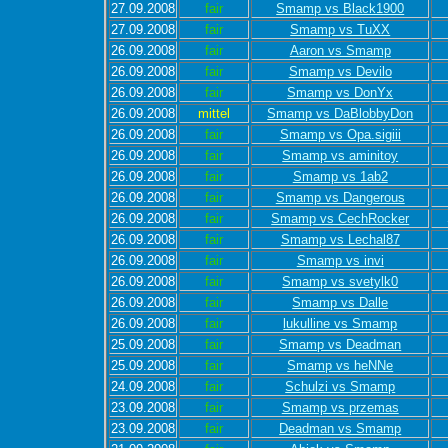
27.09.2008
fair
Smamp vs Black1900
27.09.2008
fair
Smamp vs TuXX
26.09.2008
fair
Aaron vs Smamp
26.09.2008
fair
Smamp vs Devilo
26.09.2008
fair
Smamp vs DonYx
26.09.2008
mittel
Smamp vs DaBlobbyDon
26.09.2008
fair
Smamp vs Opa.sigiii
26.09.2008
fair
Smamp vs aminitoy
26.09.2008
fair
Smamp vs 1ab2
26.09.2008
fair
Smamp vs Dangerous
26.09.2008
fair
Smamp vs CechRocker
26.09.2008
fair
Smamp vs Lechal87
26.09.2008
fair
Smamp vs invi
26.09.2008
fair
Smamp vs svetylk0
26.09.2008
fair
Smamp vs Dalle
26.09.2008
fair
lukulline vs Smamp
25.09.2008
fair
Smamp vs Deadman
25.09.2008
fair
Smamp vs heNNe
24.09.2008
fair
Schulzi vs Smamp
23.09.2008
fair
Smamp vs przemas
23.09.2008
fair
Deadman vs Smamp