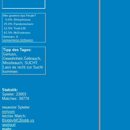
Wer gewinnt das Finale?
0,0%
ShinyArceus
25,0%
Pandemonium
12,5%
Truth136
62,5%
Mr.Enderson
Stimmen: 8
vergangene Umfragen
Tipp des Tages:
Genuss,
Gewohnheit,Gebrauch,
Missbrauch, SUCHT.
Lass es nicht zur Sucht
kommen.
Statistik:
Spieler: 23003
Matches: 34774
neuester Spieler:
mrtyom
letztes Match:
BlobbyMCBlobb vs
geetgud
mehr...