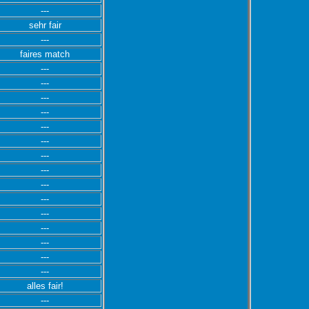
---
sehr fair
---
faires match
---
---
---
---
---
---
---
---
---
---
---
---
---
---
---
alles fair!
---