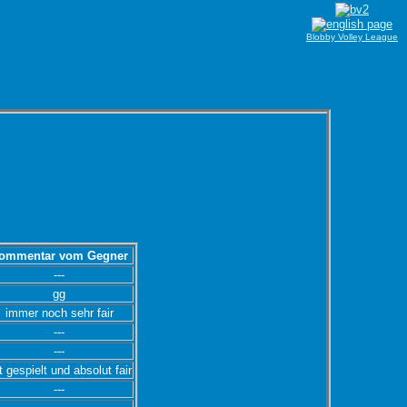
Blobby Volley League
ommentar vom Gegner
---
gg
immer noch sehr fair
---
---
t gespielt und absolut fair
---