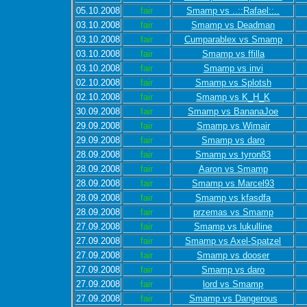
05.10.2008
fair
Smamp vs ..::Rafael::..
03.10.2008
fair
Smamp vs Deadman
03.10.2008
fair
Cumparablex vs Smamp
03.10.2008
fair
Smamp vs ffilla
03.10.2008
fair
Smamp vs invi
02.10.2008
fair
Smamp vs Splotsh
02.10.2008
fair
Smamp vs K_H_K
30.09.2008
fair
Smamp vs BananaJoe
29.09.2008
fair
Smamp vs Wimair
29.09.2008
fair
Smamp vs daro
28.09.2008
fair
Smamp vs tyron83
28.09.2008
fair
Aaron vs Smamp
28.09.2008
fair
Smamp vs Marcel93
28.09.2008
fair
Smamp vs kfasdfa
28.09.2008
fair
przemas vs Smamp
27.09.2008
fair
Smamp vs lukulline
27.09.2008
fair
Smamp vs Axel-Spatzel
27.09.2008
fair
Smamp vs dooser
27.09.2008
fair
Smamp vs daro
27.09.2008
fair
lord vs Smamp
27.09.2008
fair
Smamp vs Dangerous