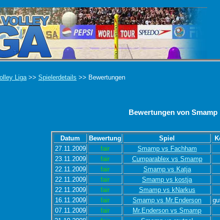
olley Liga
>>
Spielerdetails
>> Bewertungen
Bewertungen von Smamp
Datum
Bewertung
Spiel
K
27.11.2009
fair
Smamp vs Fachham
23.11.2009
fair
Cumparablex vs Smamp
22.11.2009
fair
Smamp vs Katja
22.11.2009
fair
Smamp vs kostja
22.11.2009
fair
Smamp vs kNarkus
16.11.2009
fair
Smamp vs Mr.Enderson
gu
07.11.2009
fair
Mr.Enderson vs Smamp