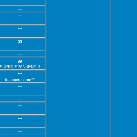
---
---
---
---
---
---
gg
---
---
gg
SUPER SPANNEND!!!
---
knappes game^^
---
---
---
---
---
---
---
---