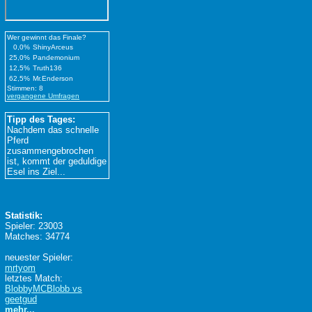
Wer gewinnt das Finale?
0,0%
ShinyArceus
25,0%
Pandemonium
12,5%
Truth136
62,5%
Mr.Enderson
Stimmen: 8
vergangene Umfragen
Tipp des Tages:
Nachdem das schnelle
Pferd
zusammengebrochen
ist, kommt der geduldige
Esel ins Ziel...
Statistik:
Spieler: 23003
Matches: 34774
neuester Spieler:
mrtyom
letztes Match:
BlobbyMCBlobb vs
geetgud
mehr...