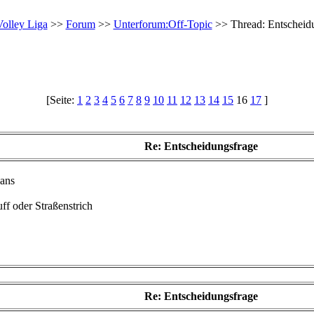
olley Liga
>>
Forum
>>
Unterforum:Off-Topic
>> Thread: Entscheid
[Seite:
1
2
3
4
5
6
7
8
9
10
11
12
13
14
15
16
17
]
Re: Entscheidungsfrage
eans
ff oder Straßenstrich
Re: Entscheidungsfrage