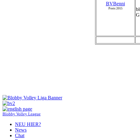
BVBenni
Posts:2015
b
Gr
Blobby Volley League
NEU HIER?
News
Chat