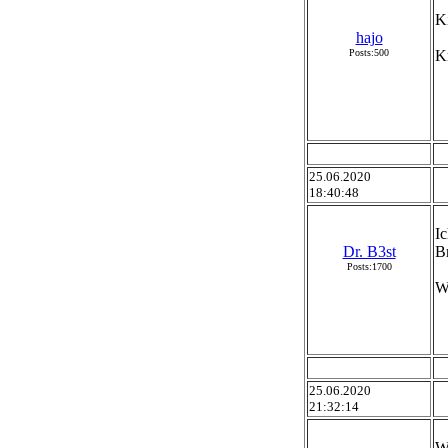
K
hajo
Posts:500
K
25.06.2020
18:40:48
I
Dr. B3st
B
Posts:1700
W
25.06.2020
21:32:14
W