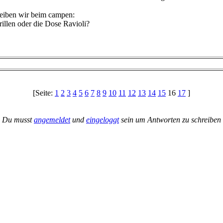
leiben wir beim campen:
illen oder die Dose Ravioli?
[Seite:
1
2
3
4
5
6
7
8
9
10
11
12
13
14
15
16
17
]
Du musst
angemeldet
und
eingeloggt
sein um Antworten zu schreiben