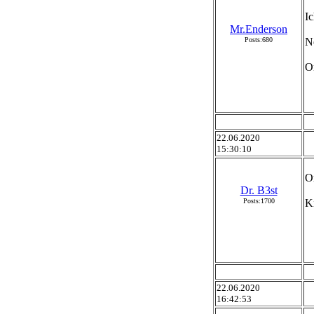
Ic
Mr.Enderson
Posts:680
Ne
O
22.06.2020
15:30:10
O
Dr. B3st
Posts:1700
Ki
22.06.2020
16:42:53