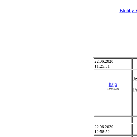
Blobby V
22.06.2020
11:25:31
J
hajo
Posts:500
Pu
22.06.2020
12:58:52