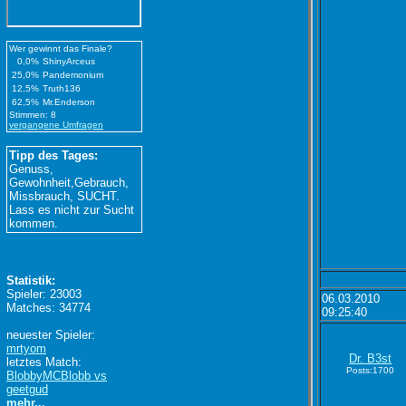
Wer gewinnt das Finale?
0,0%
ShinyArceus
25,0%
Pandemonium
12,5%
Truth136
62,5%
Mr.Enderson
Stimmen: 8
vergangene Umfragen
Tipp des Tages:
Genuss,
Gewohnheit,Gebrauch,
Missbrauch, SUCHT.
Lass es nicht zur Sucht
kommen.
Statistik:
Spieler: 23003
06.03.2010
Matches: 34774
09:25:40
neuester Spieler:
mrtyom
Dr. B3st
letztes Match:
Posts:1700
BlobbyMCBlobb vs
geetgud
mehr...