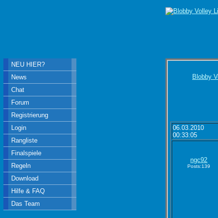
NEU HIER?
Blobby V
News
Chat
Forum
Registrierung
Login
06.03.2010
00:33:05
Rangliste
Finalspiele
ngc92
Regeln
Posts:139
Download
Hilfe & FAQ
Das Team