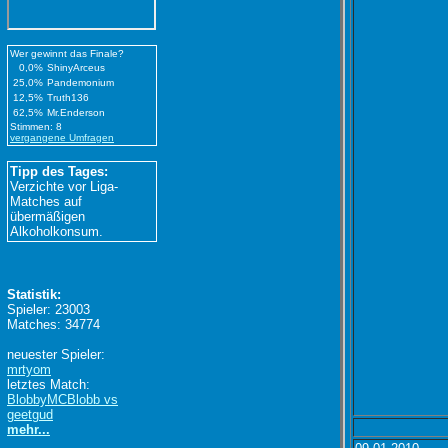
Wer gewinnt das Finale?
0,0%
ShinyArceus
25,0%
Pandemonium
12,5%
Truth136
62,5%
Mr.Enderson
Stimmen: 8
vergangene Umfragen
Tipp des Tages:
Verzichte vor Liga-
Matches auf
übermäßigen
Alkoholkonsum.
Statistik:
Spieler: 23003
Matches: 34774
neuester Spieler:
mrtyom
letztes Match:
BlobbyMCBlobb vs
geetgud
mehr...