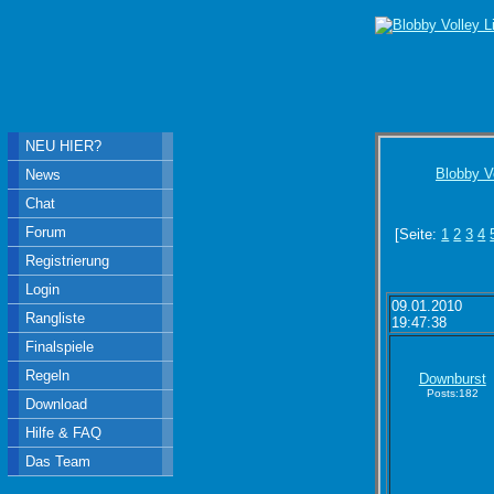
NEU HIER?
Blobby V
News
Chat
Forum
[Seite:
1
2
3
4
Registrierung
Login
09.01.2010
Rangliste
19:47:38
Finalspiele
Regeln
Downburst
Posts:182
Download
Hilfe & FAQ
Das Team