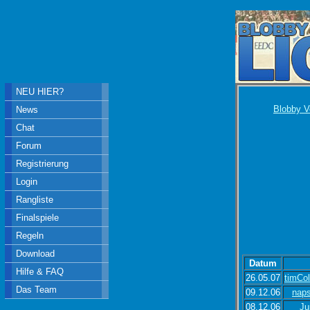
NEU HIER?
Blobby V
News
Chat
Forum
Registrierung
Login
Rangliste
Finalspiele
Regeln
Download
Datum
Hilfe & FAQ
26.05.07
timCo
Das Team
09.12.06
naps
08.12.06
Ju