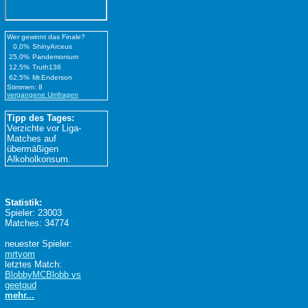
Wer gewinnt das Finale?
0,0%
ShinyArceus
25,0%
Pandemonium
12,5%
Truth136
62,5%
Mr.Enderson
Stimmen: 8
vergangene Umfragen
Tipp des Tages:
Verzichte vor Liga-
Matches auf
übermäßigen
Alkoholkonsum.
Statistik:
Spieler: 23003
Matches: 34774
neuester Spieler:
mrtyom
letztes Match:
BlobbyMCBlobb vs
geetgud
mehr...