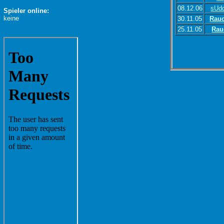
08.12.06
sUd
Spieler online:
keine
30.11.05
Rauc
25.11.05
Rau