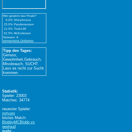
Wer gewinnt das Finale?
0,0%
ShinyArceus
25,0%
Pandemonium
12,5%
Truth136
62,5%
Mr.Enderson
Stimmen: 8
vergangene Umfragen
Tipp des Tages:
Genuss,
Gewohnheit,Gebrauch,
Missbrauch, SUCHT.
Lass es nicht zur Sucht
kommen.
Statistik:
Spieler: 23003
Matches: 34774
neuester Spieler:
mrtyom
letztes Match:
BlobbyMCBlobb vs
geetgud
mehr...