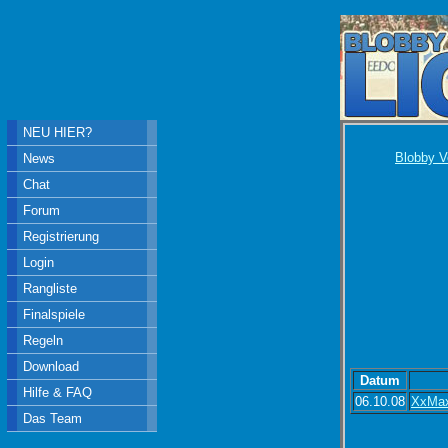
NEU HIER?
Blobby V
News
Chat
Forum
Registrierung
Login
Rangliste
Finalspiele
Regeln
Download
Datum
Hilfe & FAQ
06.10.08
XxMa
Das Team