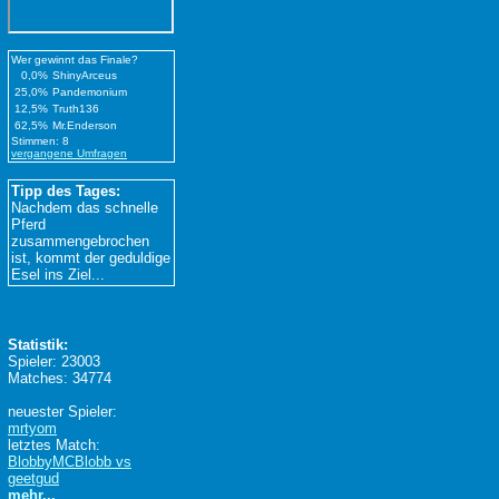
Wer gewinnt das Finale?
0,0%
ShinyArceus
25,0%
Pandemonium
12,5%
Truth136
62,5%
Mr.Enderson
Stimmen: 8
vergangene Umfragen
Tipp des Tages:
Nachdem das schnelle
Pferd
zusammengebrochen
ist, kommt der geduldige
Esel ins Ziel...
Statistik:
Spieler: 23003
Matches: 34774
neuester Spieler:
mrtyom
letztes Match:
BlobbyMCBlobb vs
geetgud
mehr...