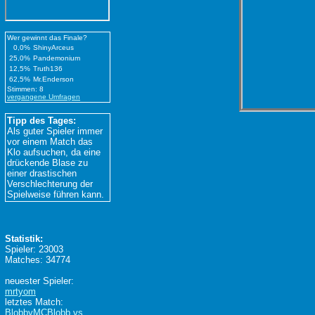
Wer gewinnt das Finale?
0,0%
ShinyArceus
25,0%
Pandemonium
12,5%
Truth136
62,5%
Mr.Enderson
Stimmen: 8
vergangene Umfragen
Tipp des Tages:
Als guter Spieler immer
vor einem Match das
Klo aufsuchen, da eine
drückende Blase zu
einer drastischen
Verschlechterung der
Spielweise führen kann.
Statistik:
Spieler: 23003
Matches: 34774
neuester Spieler:
mrtyom
letztes Match:
BlobbyMCBlobb vs