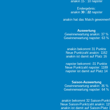
anakin 15 : 10 napster
Endergebnis:
anakin
30 : 22
napster
anakin hat das Match gewonnen!
Auswertung
Gewinnerwartung anakin: 37 %
Gewinnerwartung napster: 63 %
anakin bekommt 31 Punkte
Neue Punktzahl anakin: 1162
anakin ist damit auf Platz 16
napster bekommt -31 Punkte
Neue Punktzahl napster: 1189
napster ist damit auf Platz 14
Saison-Auswertung
Gewinnerwartung anakin: 36 %
Gewinnerwartung napster: 64 %
anakin bekommt 32 Saison-Punkt
Neue Saison-Punktzahl anakin: 11
anakin ist damit auf Saison-Platz 