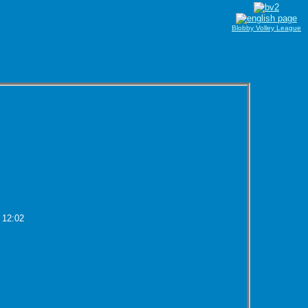
Blobby Volley League
 12:02