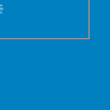
te
189
 9