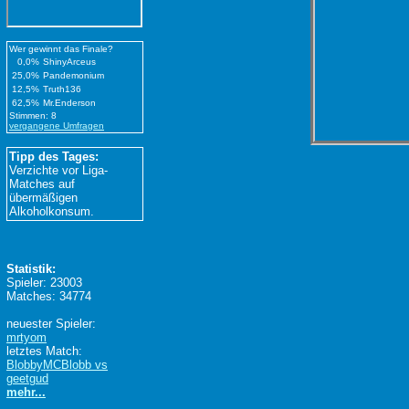
Wer gewinnt das Finale?
0,0%
ShinyArceus
25,0%
Pandemonium
12,5%
Truth136
62,5%
Mr.Enderson
Stimmen: 8
vergangene Umfragen
Tipp des Tages:
Verzichte vor Liga-
Matches auf
übermäßigen
Alkoholkonsum.
Statistik:
Spieler: 23003
Matches: 34774
neuester Spieler:
mrtyom
letztes Match:
BlobbyMCBlobb vs
geetgud
mehr...