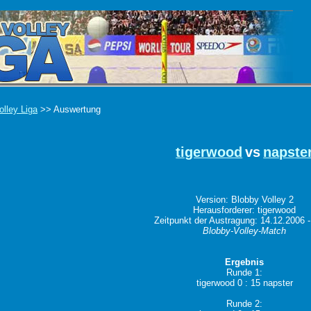
olley Liga
>> Auswertung
tigerwood
vs
napste
Version: Blobby Volley 2
Herausforderer: tigerwood
Zeitpunkt der Austragung: 14.12.2006 -
Blobby-Volley-Match
Ergebnis
Runde 1:
tigerwood 0 : 15 napster
Runde 2: