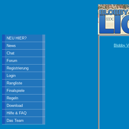
NEU HIER?
Blobby V
News
Chat
Forum
Registrierung
Login
Rangliste
Finalspiele
Regeln
Download
Hilfe & FAQ
Das Team