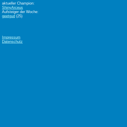
aktueller Champion:
ShinyArceus
Aufsteiger der Woche:
geetgud
(25)
Impressum
Datenschutz