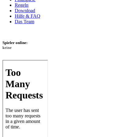
Regeln
Download
Hilfe & FAQ
Das Team
Spieler online:
keine