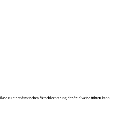
lase zu einer drastischen Verschlechterung der Spielweise führen kann.