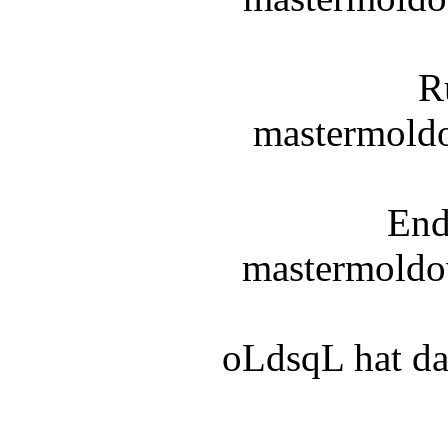
R
mastermoldo
End
mastermold
oLdsqL hat d