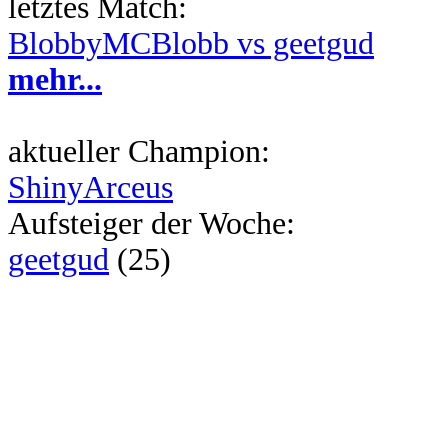
letztes Match:
BlobbyMCBlobb vs geetgud
mehr...
aktueller Champion:
ShinyArceus
Aufsteiger der Woche:
geetgud
(25)