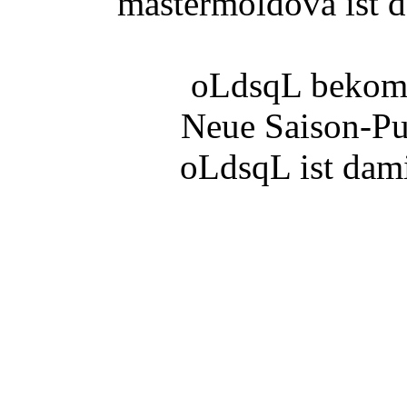
mastermoldova ist d
oLdsqL bekomm
Neue Saison-Pu
oLdsqL ist dami