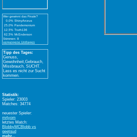
Wer gewinnt das Finale?
0,0%
ShinyArceus
25,0%
Pandemonium
12,5%
Truth136
62,5%
Mr.Enderson
Stimmen: 8
vergangene Umfragen
Tipp des Tages:
Genuss,
Gewohnheit,Gebrauch,
Missbrauch, SUCHT.
Lass es nicht zur Sucht
kommen.
Statistik:
Spieler: 23003
Matches: 34774
neuester Spieler:
mrtyom
letztes Match:
BlobbyMCBlobb vs
geetgud
mehr...