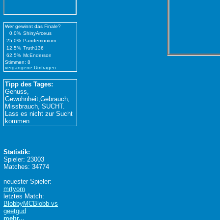
Wer gewinnt das Finale?
0,0%
ShinyArceus
25,0%
Pandemonium
12,5%
Truth136
62,5%
Mr.Enderson
Stimmen: 8
vergangene Umfragen
Tipp des Tages:
Genuss,
Gewohnheit,Gebrauch,
Missbrauch, SUCHT.
Lass es nicht zur Sucht
kommen.
Statistik:
Spieler: 23003
Matches: 34774
neuester Spieler:
mrtyom
letztes Match:
BlobbyMCBlobb vs
geetgud
mehr...