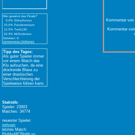
Wer gewinnt das Finale?
Kommentar von
0,0%
ShinyArceus
25,0%
Pandemonium
Kommentar von
12,5%
Truth136
62,5%
Mr.Enderson
Stimmen: 8
vergangene Umfragen
Tipp des Tages:
Als guter Spieler immer
vor einem Match das
Klo aufsuchen, da eine
drückende Blase zu
einer drastischen
Verschlechterung der
Spielweise führen kann.
Statistik:
Spieler: 23003
Matches: 34774
neuester Spieler:
mrtyom
letztes Match:
BlobbyMCBlobb vs