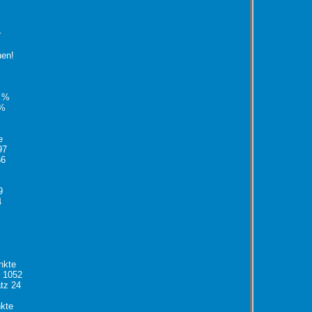
r
nen!
1 %
 %
e
97
56
e
9
4
nkte
 1052
tz 24
kte