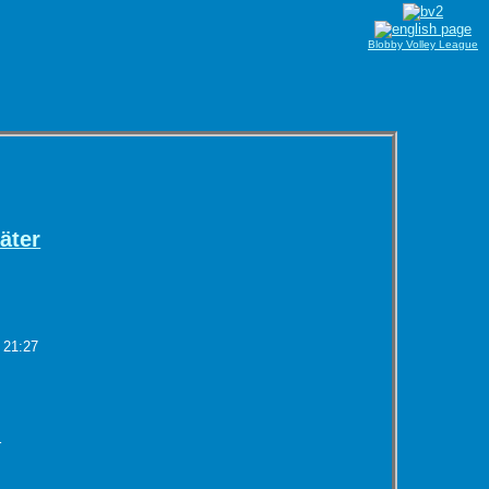
Blobby Volley League
äter
 21:27
r