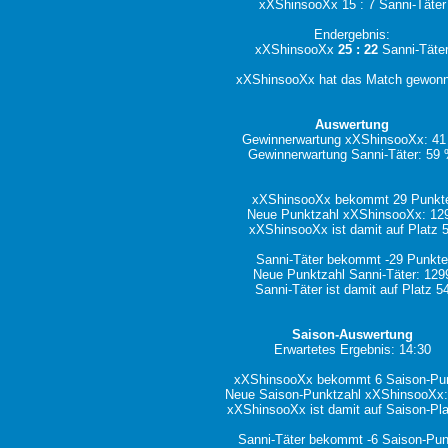
xXShinsooXx 15 : 7 Sanni-Täter
Endergebnis:
xXShinsooXx
25 : 22
Sanni-Täte
xXShinsooXx hat das Match gewon
Auswertung
Gewinnerwartung xXShinsooXx: 4
Gewinnerwartung Sanni-Täter: 59
xXShinsooXx bekommt 29 Punkt
Neue Punktzahl xXShinsooXx: 12
xXShinsooXx ist damit auf Platz 
Sanni-Täter bekommt -29 Punkt
Neue Punktzahl Sanni-Täter: 129
Sanni-Täter ist damit auf Platz 5
Saison-Auswertung
Erwartetes Ergebnis: 14:30
xXShinsooXx bekommt 6 Saison-Pu
Neue Saison-Punktzahl xXShinsooXx:
xXShinsooXx ist damit auf Saison-Pla
Sanni-Täter bekommt -6 Saison-Pun