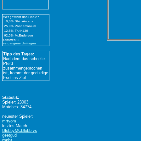
Wer gewinnt das Finale?
0,0%
ShinyArceus
25,0%
Pandemonium
12,5%
Truth136
62,5%
Mr.Enderson
Stimmen: 8
vergangene Umfragen
Tipp des Tages:
Nachdem das schnelle
Pferd
zusammengebrochen
ist, kommt der geduldige
Esel ins Ziel...
Statistik:
Spieler: 23003
Matches: 34774
neuester Spieler:
mrtyom
letztes Match:
BlobbyMCBlobb vs
geetgud
mehr...