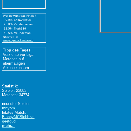
Wer gewinnt das Finale?
0,0%
ShinyArceus
25,0%
Pandemonium
12,5%
Truth136
62,5%
Mr.Enderson
Stimmen: 8
vergangene Umfragen
Tipp des Tages:
Verzichte vor Liga-
Matches auf
übermäßigen
Alkoholkonsum.
Statistik:
Spieler: 23003
Matches: 34774
neuester Spieler:
mrtyom
letztes Match:
BlobbyMCBlobb vs
geetgud
mehr...