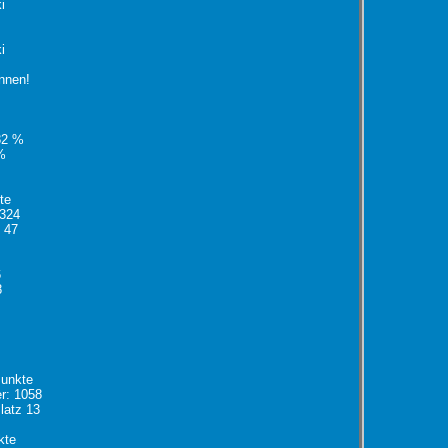
i
i
nnen!
82 %
%
te
1324
z 47
6
8
Punkte
r: 1058
latz 13
kte