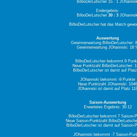
BilboDerLutscher 15 : 1 JOhannsk
Endergebnis:
BilboDerLutscher
30 : 3
JOhannsk
BilboDerLutscher hat das Match gewo
Auswertung
Gewinnerwartung BilboDerLutscher: 
Gewinnerwartung JOhannski: 18 
BilboDerLutscher bekommt 9 Punk
Neue Punktzahl BilboDerLutscher: 
BilboDerLutscher ist damit auf Plat
JOhannski bekommt -9 Punkte
Neue Punktzahl JOhannski: 104
JOhannski ist damit auf Platz 11
Saison-Auswertung
Erwartetes Ergebnis: 30:12
BilboDerLutscher bekommt 7 Saison-
Neue Saison-Punktzahl BilboDerLutsche
BilboDerLutscher ist damit auf Saison-P
JOhannski bekommt -7 Saison-Pun