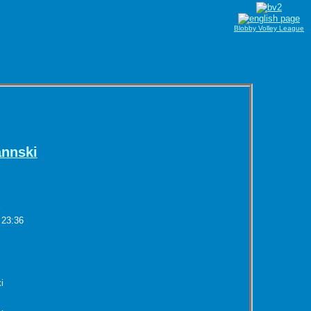
Blobby Volley League
nnski
r
 23:36
i