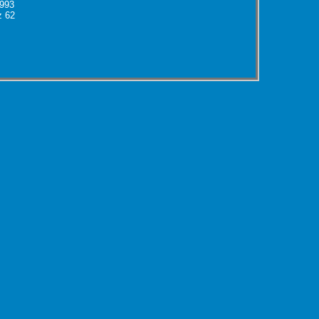
 993
z 62