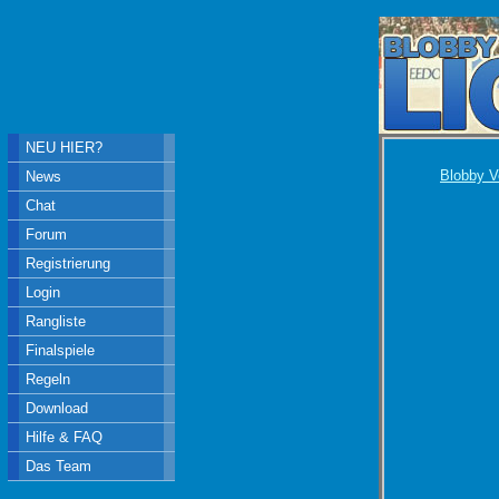
NEU HIER?
Blobby V
News
Chat
Forum
Registrierung
Login
Rangliste
Finalspiele
Regeln
Download
Hilfe & FAQ
Das Team