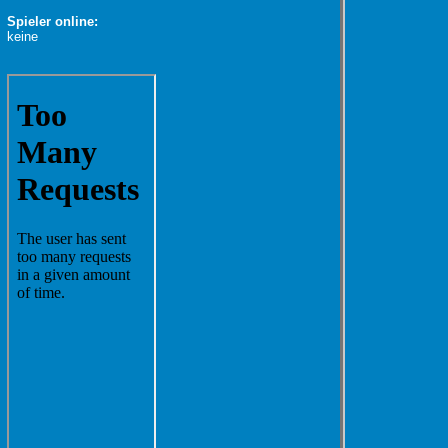
Spieler online:
keine