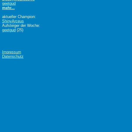
geetgud
mehr...
aktueller Champion:
ShinyArceus
Aufsteiger der Woche:
geetgud
(25)
Impressum
Datenschutz