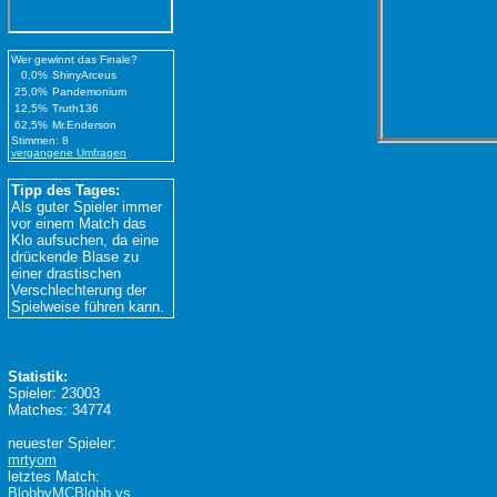
Wer gewinnt das Finale?
0,0%
ShinyArceus
25,0%
Pandemonium
12,5%
Truth136
62,5%
Mr.Enderson
Stimmen: 8
vergangene Umfragen
Tipp des Tages:
Als guter Spieler immer
vor einem Match das
Klo aufsuchen, da eine
drückende Blase zu
einer drastischen
Verschlechterung der
Spielweise führen kann.
Statistik:
Spieler: 23003
Matches: 34774
neuester Spieler:
mrtyom
letztes Match:
BlobbyMCBlobb vs