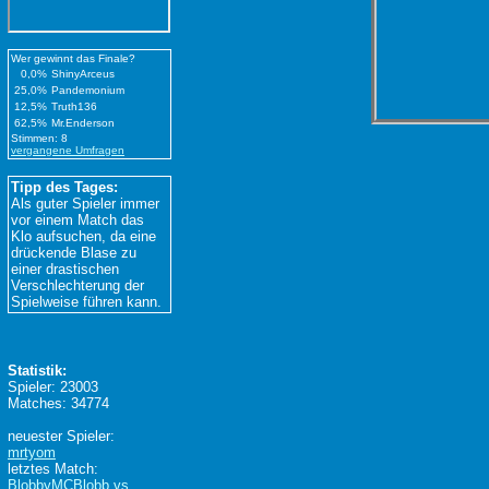
Wer gewinnt das Finale?
0,0%
ShinyArceus
25,0%
Pandemonium
12,5%
Truth136
62,5%
Mr.Enderson
Stimmen: 8
vergangene Umfragen
Tipp des Tages:
Als guter Spieler immer
vor einem Match das
Klo aufsuchen, da eine
drückende Blase zu
einer drastischen
Verschlechterung der
Spielweise führen kann.
Statistik:
Spieler: 23003
Matches: 34774
neuester Spieler:
mrtyom
letztes Match:
BlobbyMCBlobb vs