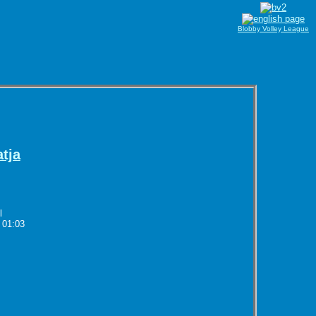
Blobby Volley League
tja
l
 01:03