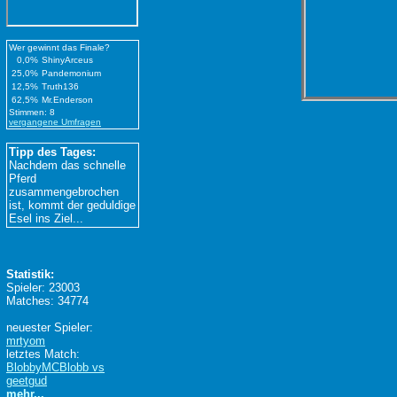
Wer gewinnt das Finale?
0,0%
ShinyArceus
25,0%
Pandemonium
12,5%
Truth136
62,5%
Mr.Enderson
Stimmen: 8
vergangene Umfragen
Tipp des Tages:
Nachdem das schnelle
Pferd
zusammengebrochen
ist, kommt der geduldige
Esel ins Ziel...
Statistik:
Spieler: 23003
Matches: 34774
neuester Spieler:
mrtyom
letztes Match:
BlobbyMCBlobb vs
geetgud
mehr...