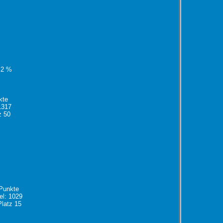
 2 %
kte
1317
z 50
Punkte
el: 1029
Platz 15