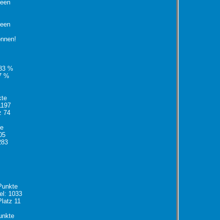
heen
heen
onnen!
 83 %
7 %
kte
1197
z 74
te
05
283
Punkte
el: 1033
Platz 11
unkte