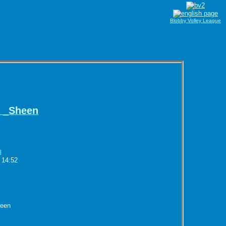
Blobby Volley League
e _Sheen
l
 14:52
heen