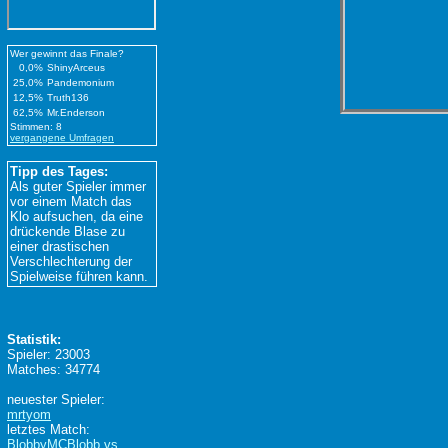
Wer gewinnt das Finale?
0,0%
ShinyArceus
25,0%
Pandemonium
12,5%
Truth136
62,5%
Mr.Enderson
Stimmen: 8
vergangene Umfragen
Tipp des Tages:
Als guter Spieler immer
vor einem Match das
Klo aufsuchen, da eine
drückende Blase zu
einer drastischen
Verschlechterung der
Spielweise führen kann.
Statistik:
Spieler: 23003
Matches: 34774
neuester Spieler:
mrtyom
letztes Match:
BlobbyMCBlobb vs